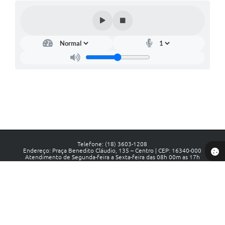
Telefone: (18) 3603-1208
Endereço: Praça Benedito Cláudio, 135 – Centro | CEP: 16340-000
Atendimento de Segunda-feira a Sexta-feira das 08h 00m as 17h
CNPJ: 44.441.558/0001-88
Prefeitura de Luiziânia - SP
Versão do Sistema:
3.5.3 - 19/06/2026
Portal atualizado em:
06/08/2026 12:34
Dados Abertos