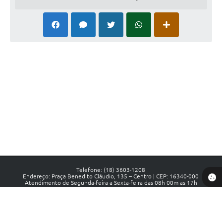
Telefone: (18) 3603-1208
Endereço: Praça Benedito Cláudio, 135 – Centro | CEP: 16340-000
Atendimento de Segunda-feira a Sexta-feira das 08h 00m as 17h
CNPJ: 44.441.558/0001-88
Prefeitura de Luiziânia - SP