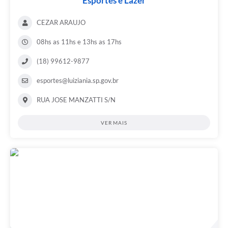
Esportes e Lazer
CEZAR ARAUJO
08hs as 11hs e 13hs as 17hs
(18) 99612-9877
esportes@luiziania.sp.gov.br
RUA JOSE MANZATTI S/N
VER MAIS