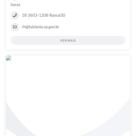
horas
18 3603-1208 Ramal30
rh@luiziania.sp.gov.br
VER MAIS