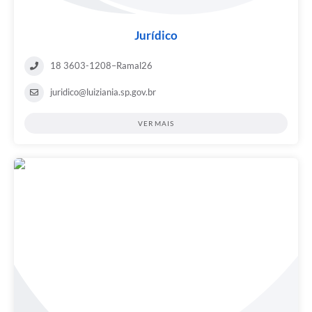
Jurídico
18 3603-1208–Ramal26
juridico@luiziania.sp.gov.br
VER MAIS