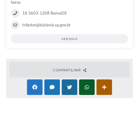
horas
18 3603-1208 Ramal28
tributos@luiziania.sp.gov.br
VER MAIS
COMPARTILHAR