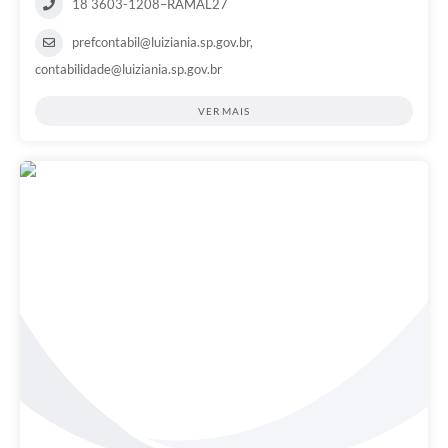
18 3603-1208–RAMAL27
prefcontabil@luiziania.sp.gov.br
,
contabilidade@luiziania.sp.gov.br
VER MAIS