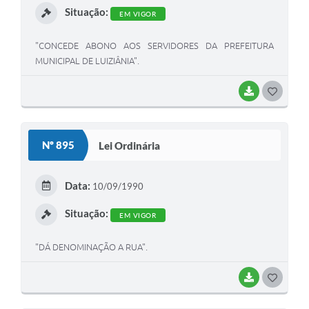
Situação:
EM VIGOR
"CONCEDE ABONO AOS SERVIDORES DA PREFEITURA
MUNICIPAL DE LUIZIÂNIA".
BAIXAR
G
O
S
Nº 895
Lei Ordinária
T
E
Data:
10/09/1990
I
Situação:
EM VIGOR
"DÁ DENOMINAÇÃO A RUA".
BAIXAR
G
O