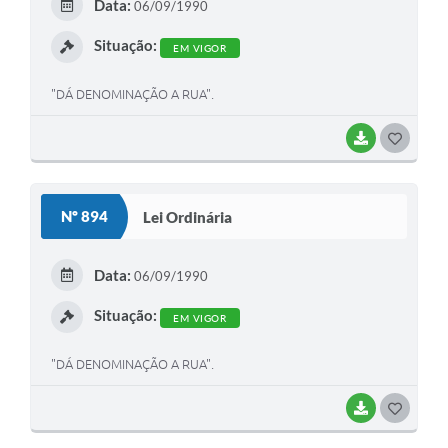
Data:
06/09/1990
I
Situação:
EM VIGOR
"DÁ DENOMINAÇÃO A RUA".
BAIXAR
G
O
S
Nº 894
Lei Ordinária
T
E
Data:
06/09/1990
I
Situação:
EM VIGOR
"DÁ DENOMINAÇÃO A RUA".
BAIXAR
G
O