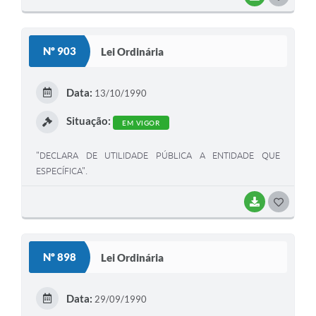
O
S
Nº 903
Lei Ordinária
T
E
Data:
13/10/1990
I
Situação:
EM VIGOR
"DECLARA DE UTILIDADE PÚBLICA A ENTIDADE QUE
ESPECÍFICA".
BAIXAR
G
O
S
Nº 898
Lei Ordinária
T
E
Data:
29/09/1990
I