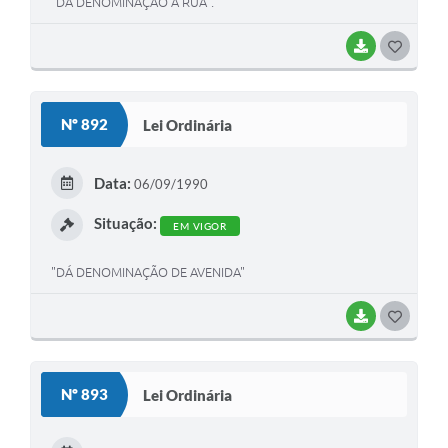
"DÁ DENOMINAÇÃO A RUA".
BAIXAR
G
O
S
Nº 892
Lei Ordinária
T
E
Data:
06/09/1990
I
Situação:
EM VIGOR
"DÁ DENOMINAÇÃO DE AVENIDA"
BAIXAR
G
O
S
Nº 893
Lei Ordinária
T
E