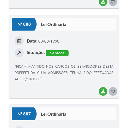
BAIXAR
G
O
S
Nº 888
Lei Ordinária
T
E
Data:
03/08/1990
I
Situação:
EM VIGOR
"FICAM MANTIDO NOS CARGOS OS SERVIODORES DESTA
PREFEITURA CUJA ADMISSÕES TENHA SIDO EFETUADAS
ATÉ 05/10/1988".
BAIXAR
G
O
S
Nº 887
Lei Ordinária
T
E