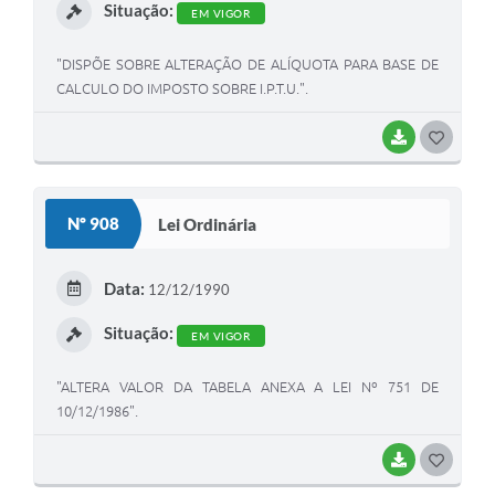
Situação:
EM VIGOR
"DISPÕE SOBRE ALTERAÇÃO DE ALÍQUOTA PARA BASE DE
CALCULO DO IMPOSTO SOBRE I.P.T.U.".
BAIXAR
G
O
S
Nº 908
Lei Ordinária
T
E
Data:
12/12/1990
I
Situação:
EM VIGOR
"ALTERA VALOR DA TABELA ANEXA A LEI Nº 751 DE
10/12/1986".
BAIXAR
G
O