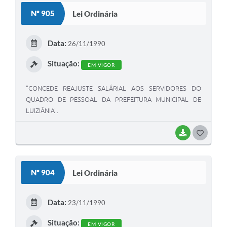
S
Nº 905
Lei Ordinária
T
E
Data:
26/11/1990
I
Situação:
EM VIGOR
"CONCEDE REAJUSTE SALÁRIAL AOS SERVIDORES DO
QUADRO DE PESSOAL DA PREFEITURA MUNICIPAL DE
LUIZIÂNIA".
BAIXAR
G
O
S
Nº 904
Lei Ordinária
T
E
Data:
23/11/1990
I
Situação:
EM VIGOR