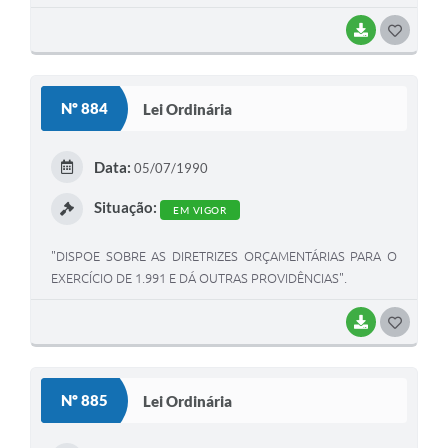
BAIXAR
G
O
S
Nº 884
Lei Ordinária
T
E
Data:
05/07/1990
I
Situação:
EM VIGOR
"DISPOE SOBRE AS DIRETRIZES ORÇAMENTÁRIAS PARA O
EXERCÍCIO DE 1.991 E DÁ OUTRAS PROVIDÊNCIAS".
BAIXAR
G
O
S
Nº 885
Lei Ordinária
T
E