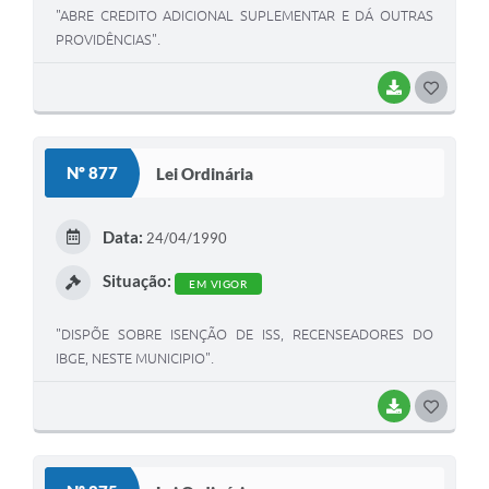
"ABRE CREDITO ADICIONAL SUPLEMENTAR E DÁ OUTRAS
PROVIDÊNCIAS".
BAIXAR
G
O
S
Nº 877
Lei Ordinária
T
E
Data:
24/04/1990
I
Situação:
EM VIGOR
"DISPÕE SOBRE ISENÇÃO DE ISS, RECENSEADORES DO
IBGE, NESTE MUNICIPIO".
BAIXAR
G
O
S