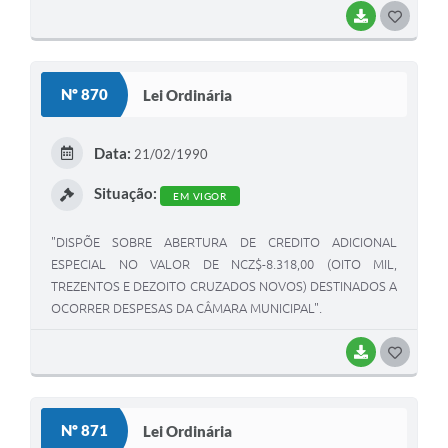
BAIXAR
G
O
S
Nº 870
Lei Ordinária
T
E
Data:
21/02/1990
I
Situação:
EM VIGOR
"DISPÕE SOBRE ABERTURA DE CREDITO ADICIONAL
ESPECIAL NO VALOR DE NCZ$-8.318,00 (OITO MIL,
TREZENTOS E DEZOITO CRUZADOS NOVOS) DESTINADOS A
OCORRER DESPESAS DA CÂMARA MUNICIPAL".
BAIXAR
G
O
S
Nº 871
Lei Ordinária
T