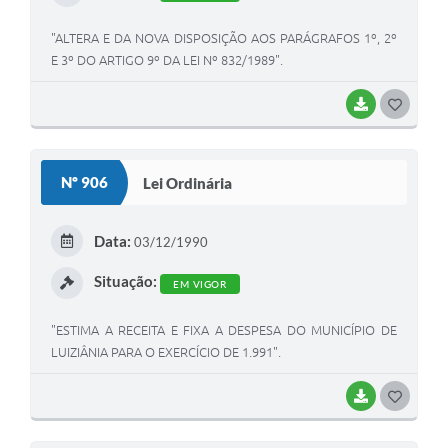
"ALTERA E DA NOVA DISPOSIÇÃO AOS PARÁGRAFOS 1º, 2º
E 3º DO ARTIGO 9º DA LEI Nº 832/1989".
BAIXAR
G
O
S
Nº 906
Lei Ordinária
T
E
Data:
03/12/1990
I
Situação:
EM VIGOR
"ESTIMA A RECEITA E FIXA A DESPESA DO MUNICÍPIO DE
LUIZIÂNIA PARA O EXERCÍCIO DE 1.991".
BAIXAR
G
O