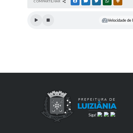
COMPARTILHAR
FACEBOOK
MESSENGER
TWITTER
WHATSAPP
OUTRAS
Velocidade de l
Siga!