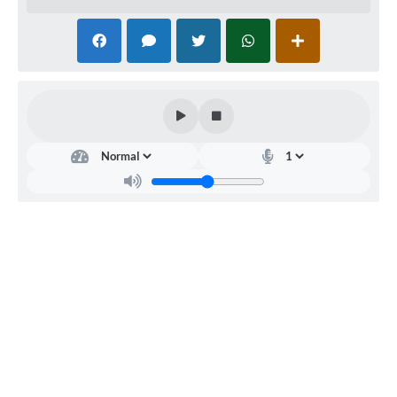
Licit
açã
o