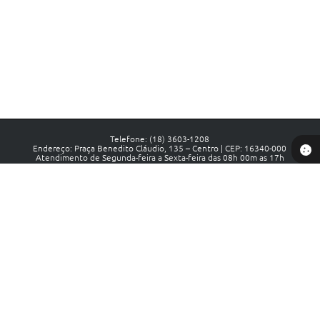
Telefone: (18) 3603-1208
Endereço: Praça Benedito Cláudio, 135 – Centro | CEP: 16340-000
Atendimento de Segunda-feira a Sexta-feira das 08h 00m as 17h
CNPJ: 44.441.558/0001-88
Prefeitura de Luiziânia - SP
Versão do Sistema:
3.5.3 - 19/06/2026
Portal atualizado em:
06/08/2026 12:34
Dados Abertos
Copyright Instar - 2006-2026. Todos os direitos reservados -
Instar Tecnologia