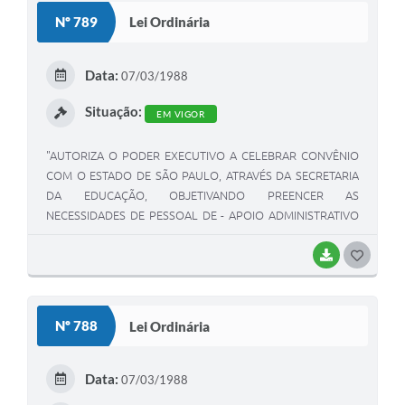
S
Nº 789
Lei Ordinária
T
E
Data:
07/03/1988
I
Situação:
EM VIGOR
"AUTORIZA O PODER EXECUTIVO A CELEBRAR CONVÊNIO
COM O ESTADO DE SÃO PAULO, ATRAVÉS DA SECRETARIA
DA EDUCAÇÃO, OBJETIVANDO PREENCER AS
NECESSIDADES DE PESSOAL DE - APOIO ADMINISTRATIVO
DAS ESCOLAS PÚBLICAS ESTADUAIS, LOCALIZADAS NO
MUNICIPIO DE LUIZIANIA".
BAIXAR
G
O
S
Nº 788
Lei Ordinária
T
E
Data:
07/03/1988
I