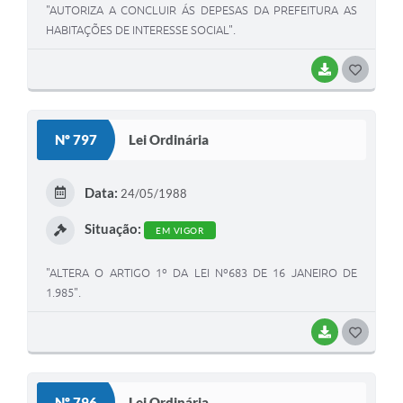
"AUTORIZA A CONCLUIR ÁS DEPESAS DA PREFEITURA AS
HABITAÇÕES DE INTERESSE SOCIAL".
BAIXAR
G
O
S
Nº 797
Lei Ordinária
T
E
Data:
24/05/1988
I
Situação:
EM VIGOR
"ALTERA O ARTIGO 1º DA LEI Nº683 DE 16 JANEIRO DE
1.985".
BAIXAR
G
O
S
Nº 796
Lei Ordinária