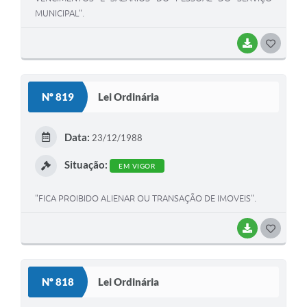
MUNICIPAL".
BAIXAR
G
O
S
Nº 819
Lei Ordinária
T
E
Data:
23/12/1988
I
Situação:
EM VIGOR
"FICA PROIBIDO ALIENAR OU TRANSAÇÃO DE IMOVEIS".
BAIXAR
G
O
S
Nº 818
Lei Ordinária
T