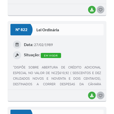
BAIXAR
G
O
S
Nº 822
Lei Ordinária
T
E
Data:
27/02/1989
I
Situação:
EM VIGOR
"DISPÕE SOBRE ABERTURA DE CRÉDITO ADICIONAL
ESPECIAL NO VALOR DE NCZ$610,92 ( SEISCENTOS E DEZ
CRUZADOS NOVOS E NOVENTA E DOIS CENTAVOS),
DESTINADOS A CORRER DESPESAS DA CÂMARA
MUNICIPAL."
BAIXAR
G
O
S