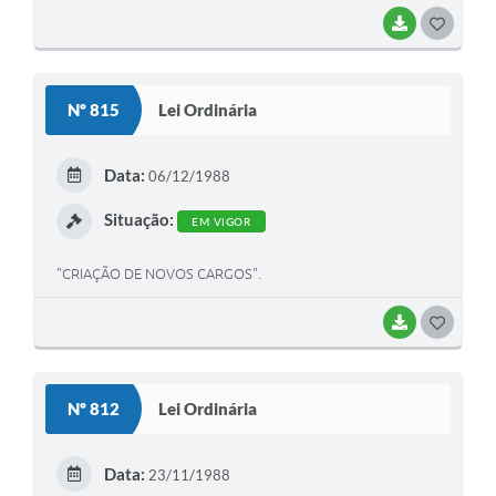
BAIXAR
G
O
S
Nº 815
Lei Ordinária
T
E
Data:
06/12/1988
I
Situação:
EM VIGOR
"CRIAÇÃO DE NOVOS CARGOS".
BAIXAR
G
O
S
Nº 812
Lei Ordinária
T
E
Data:
23/11/1988
I