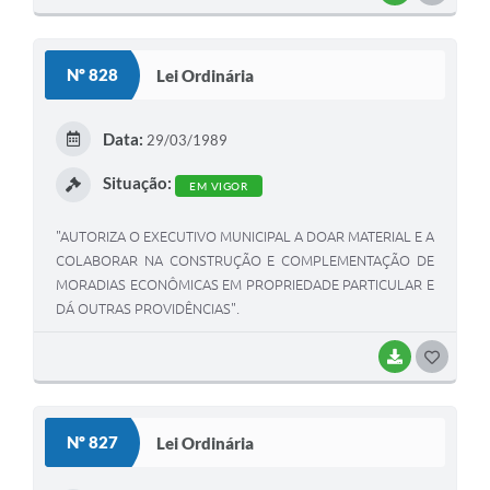
O
S
Nº 828
Lei Ordinária
T
E
Data:
29/03/1989
I
Situação:
EM VIGOR
"AUTORIZA O EXECUTIVO MUNICIPAL A DOAR MATERIAL E A
COLABORAR NA CONSTRUÇÃO E COMPLEMENTAÇÃO DE
MORADIAS ECONÔMICAS EM PROPRIEDADE PARTICULAR E
DÁ OUTRAS PROVIDÊNCIAS".
BAIXAR
G
O
S
Nº 827
Lei Ordinária
T