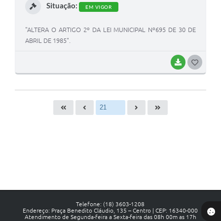
Situação:
EM VIGOR
"ALTERA O ARTIGO 2º DA LEI MUNICIPAL Nº695 DE 30 DE
ABRIL DE 1985".
BAIXAR
G
O
S
T
E
I
Telefone: (18) 3603-1208
Endereço: Praça Benedito Cláudio, 135 – Centro | CEP: 16340-000
Atendimento de Segunda-feira a Sexta-feira das 08h 00m as 17h