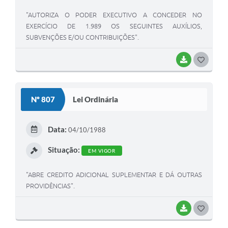
"AUTORIZA O PODER EXECUTIVO A CONCEDER NO
EXERCÍCIO DE 1.989 OS SEGUINTES AUXÍLIOS,
SUBVENÇÕES E/OU CONTRIBUIÇÕES".
BAIXAR
G
O
S
Nº 807
Lei Ordinária
T
E
Data:
04/10/1988
I
Situação:
EM VIGOR
"ABRE CREDITO ADICIONAL SUPLEMENTAR E DÁ OUTRAS
PROVIDÊNCIAS".
BAIXAR
G
O