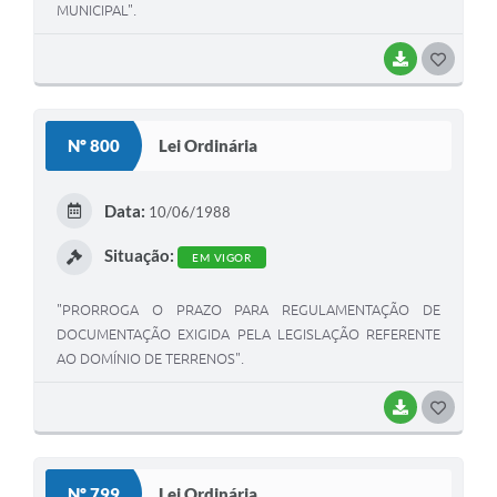
MUNICIPAL".
BAIXAR
G
O
S
Nº 800
Lei Ordinária
T
E
Data:
10/06/1988
I
Situação:
EM VIGOR
"PRORROGA O PRAZO PARA REGULAMENTAÇÃO DE
DOCUMENTAÇÃO EXIGIDA PELA LEGISLAÇÃO REFERENTE
AO DOMÍNIO DE TERRENOS".
BAIXAR
G
O
S
Nº 799
Lei Ordinária