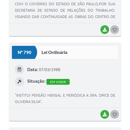
COM O GOVERNO DO ESTADO DE SÃO PAULO,POR SUA
SECRETARIA DE ESTADO DE RELAÇÕES DO TRABALHO,
VISANDO DAR CONTINUIDADE AS OBRAS DO CENTRO DE
LAZER DO TRABALHADOR E DÁ OUTRAS PROVIDÊNCIAS".
DA EDUCAÇÃO, OBJETIVANDO PREENCER AS
BAIXAR
G
NECESSIDADES DE PESSOAL DE - APOIO ADMINISTRATIVO
O
DAS ESCOLAS PÚBLICAS ESTADUAIS, LOCALIZADAS NO
S
MUNICIPIO DE LUIZIANIA".
Nº 790
Lei Ordinária
T
E
Data:
07/03/1988
I
Situação:
EM VIGOR
"INSTITUI PENSÃO MENSAL E PERIÓDICA A SRA. DIRCE DE
OLIVEIRA SILVA".
BAIXAR
G
O