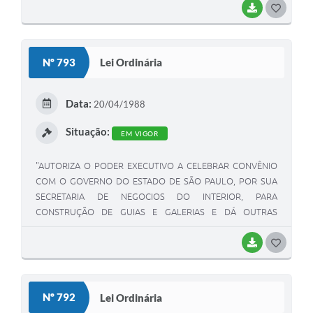
BAIXAR
G
O
S
Nº 793
Lei Ordinária
T
E
Data:
20/04/1988
I
Situação:
EM VIGOR
"AUTORIZA O PODER EXECUTIVO A CELEBRAR CONVÊNIO
COM O GOVERNO DO ESTADO DE SÃO PAULO, POR SUA
SECRETARIA DE NEGOCIOS DO INTERIOR, PARA
CONSTRUÇÃO DE GUIAS E GALERIAS E DÁ OUTRAS
PROVIDÊNCIAS".PROVIDÊNCIAS". DA EDUCAÇÃO,
OBJETIVANDO PREENCER AS NECESSIDADES DE PESSOAL
BAIXAR
G
DE - APOIO ADMINISTRATIVO DAS ESCOLAS PÚBLICAS
O
ESTADUAIS, LOCALIZADAS NO MUNICIPIO DE LUIZIANIA".
S
Nº 792
Lei Ordinária
T