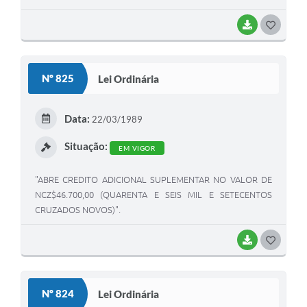
BAIXAR
G
O
S
Nº 825
Lei Ordinária
T
E
Data:
22/03/1989
I
Situação:
EM VIGOR
"ABRE CREDITO ADICIONAL SUPLEMENTAR NO VALOR DE
NCZ$46.700,00 (QUARENTA E SEIS MIL E SETECENTOS
CRUZADOS NOVOS)".
BAIXAR
G
O
S
Nº 824
Lei Ordinária
T