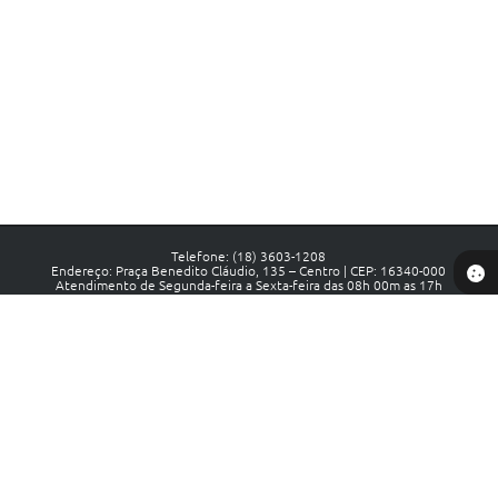
Telefone: (18) 3603-1208
Endereço: Praça Benedito Cláudio, 135 – Centro | CEP: 16340-000
Atendimento de Segunda-feira a Sexta-feira das 08h 00m as 17h
CNPJ: 44.441.558/0001-88
Prefeitura de Luiziânia - SP
Versão do Sistema:
3.5.3 - 19/06/2026
Portal atualizado em:
07/08/2026 13:18
Dados Abertos
Copyright Instar - 2006-2026. Todos os direitos reservados -
Instar Tecnologia