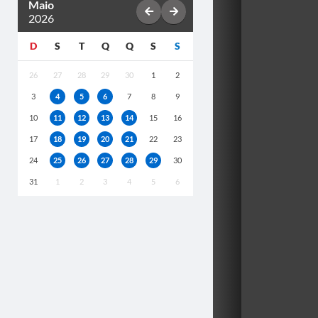
Maio
2026
D
S
T
Q
Q
S
S
26
27
28
29
30
1
2
3
4
5
6
7
8
9
10
11
12
13
14
15
16
17
18
19
20
21
22
23
24
25
26
27
28
29
30
31
1
2
3
4
5
6