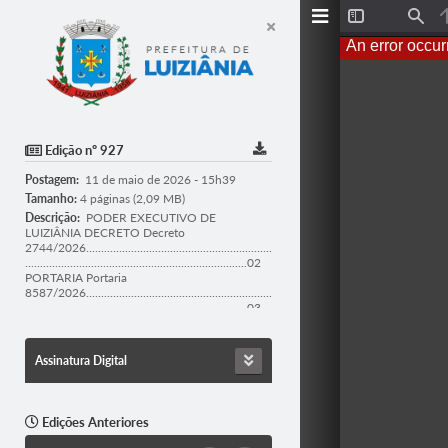
T
F
o
i
An error occur
g
n
g
d
l
e
S
i
d
Edição nº 927
e
b
Postagem:
11 de maio de 2026 - 15h39
a
r
Tamanho:
4 páginas (2,09 MB)
Descrição:
PODER EXECUTIVO DE
LUIZIÂNIA DECRETO Decreto
2744/2026..............................................................
..........................................................................02
PORTARIA Portaria
8587/2026..............................................................
..........................................................................03
SETOR DE COMPRAS E LICITAÇÕES Extrato
de Homologação – PROC.
18/2026..................................................................
Assinatura Digital
...............................04 Aviso de
Licitação..................................................................
......................................................... 04
Edições Anteriores