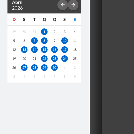
Abril
2026
D
S
T
Q
Q
S
S
29
30
31
1
2
3
4
5
6
7
8
9
10
11
12
13
14
15
16
17
18
19
20
21
22
23
24
25
26
27
28
29
30
1
2
3
4
5
6
7
8
9