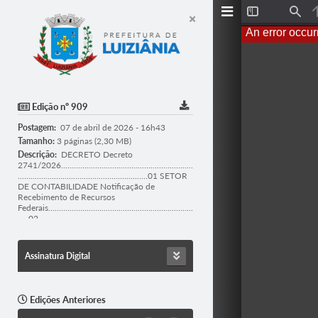
T
F
o
i
An error occur
g
n
g
d
l
e
S
i
d
Edição nº 909
e
b
Postagem:
07 de abril de 2026 - 16h43
a
r
Tamanho:
3 páginas (2,30 MB)
Descrição:
DECRETO Decreto
2741/2026..............................................................
.............................................................01 SETOR
DE CONTABILIDADE Notificação de
Recebimento de Recursos
Federais....................................................................
.....02
Assinatura Digital
Edições Anteriores