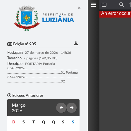
T
F
o
i
An error occur
g
n
g
d
l
e
S
i
d
Edição nº 905
e
b
Postagem:
27 de março de 2026 - 14h36
a
r
Tamanho:
2 páginas (149,85 KB)
Descrição:
PORTARIA Portaria
8543/2026..............................................................
.............................................................01 Portaria
8544/2026..............................................................
.............................................................02
Edições Anteriores
Março
2026
D
S
T
Q
Q
S
S