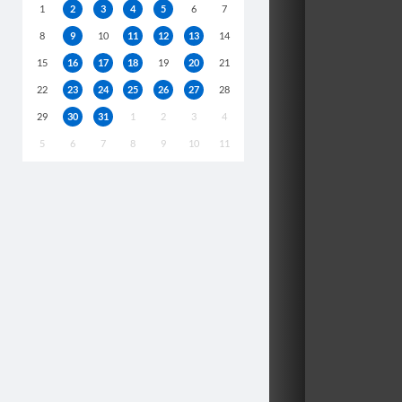
1
2
3
4
5
6
7
8
9
10
11
12
13
14
15
16
17
18
19
20
21
22
23
24
25
26
27
28
29
30
31
1
2
3
4
5
6
7
8
9
10
11