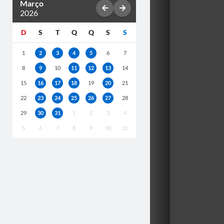
Março
2026
D
S
T
Q
Q
S
S
1
2
3
4
5
6
7
8
9
10
11
12
13
14
15
16
17
18
19
20
21
22
23
24
25
26
27
28
29
30
31
1
2
3
4
5
6
7
8
9
10
11