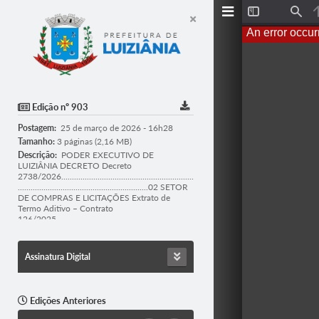
T
F
o
i
An error occur
g
n
g
d
l
e
S
i
d
Edição nº 903
e
b
Postagem:
25 de março de 2026 - 16h28
a
r
Tamanho:
3 páginas (2,16 MB)
Descrição:
PODER EXECUTIVO DE
LUIZIÂNIA DECRETO Decreto
2738/2026..............................................................
.............................................................02 SETOR
DE COMPRAS E LICITAÇÕES Extrato de
Termo Aditivo – Contrato
126/2025................................................................
..............02 Extrato de Termo Aditivo –
Contrato
028/2023................................................................
Assinatura Digital
..............02 PODER LEGISLATIVO DE
LUIZIÂNIA Comunicado Pregão Presencial
001/2026................................................................
.......................03
Edições Anteriores