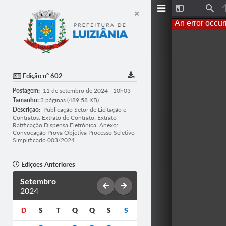
T
F
o
i
An error occur
g
n
g
d
l
e
S
i
d
Edição nº 602
e
b
Postagem:
11 de setembro de 2024 - 10h03
a
r
Tamanho:
3 páginas (489,58 KB)
Descrição:
Publicação Setor de Licitação e
Contratos: Extrato de Contrato; Extrato
Ratificação Dispensa Eletrônica. Anexo:
Convocação Prova Objetiva Processo Seletivo
Simplificado 003/2024.
Edições Anteriores
Setembro
2024
D
S
T
Q
Q
S
S