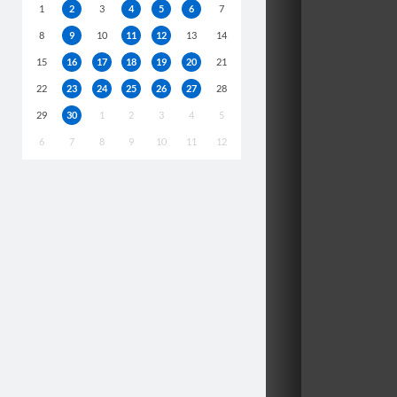
1
2
3
4
5
6
7
8
9
10
11
12
13
14
15
16
17
18
19
20
21
22
23
24
25
26
27
28
29
30
1
2
3
4
5
6
7
8
9
10
11
12